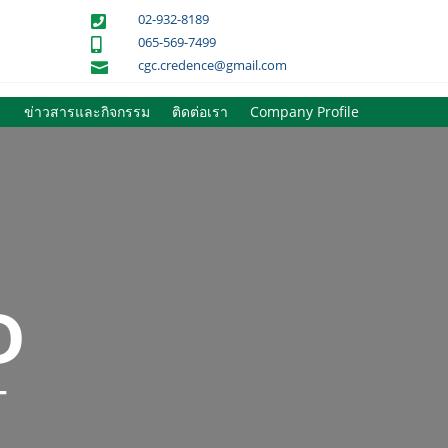
02-932-8189

065-569-7499

cgc.credence@gmail.com

ข่าวสารและกิจกรรม
ติดต่อเรา
Company Profile
D
T