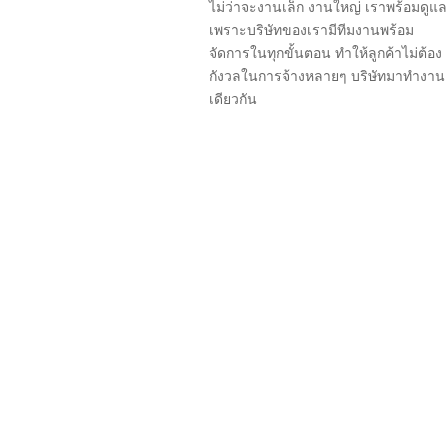
ไม่ว่าจะงานเล็ก งานใหญ่ เราพร้อมดูแล
เพราะบริษัทของเรามีทีมงานพร้อม
จัดการในทุกขั้นตอน ทำให้ลูกค้าไม่ต้อง
กังวลในการจ้างหลายๆ บริษัทมาทำงาน
เดียวกัน
OUR SERVICES
บริษัทเครเดนซ์ โกลด์ คอนสตรัคชั่น จำกัด เป็นบริษ
เทคโนโลยีใหม่ๆ มาพัฒนาระบบและเทคนิคการทำงาน
โรงงานอุตสาหกรรม สโมสรสระว่ายน้ำ บ้านพักอาศัย