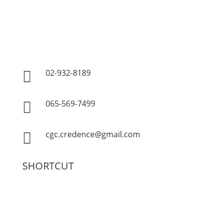
ตั้งอยู่เลขที่ 8/11 ถ.สุคนธสวัสดิ์
เขต/แขวง ลาดพร้าว กรุงเทพฯ
10230
แผนที่
02-932-8189

065-569-7499

cgc.credence@gmail.com

SHORTCUT
•
เกี่ยวกับบริษัท
•
ผลงานของบริษัท
•
ข่าวสารและกิจกรรม